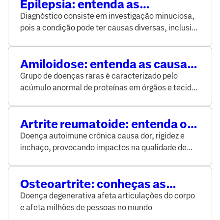
Epilepsia: entenda as
características da condição
Diagnóstico consiste em investigação minuciosa,
neurológica
pois a condição pode ter causas diversas, inclusive
desconhecidas
Amiloidose: entenda as causas
e sintomas
Grupo de doenças raras é caracterizado pelo
acúmulo anormal de proteínas em órgãos e tecidos
do corpo
Artrite reumatoide: entenda o
problema que afeta as
Doença autoimune crônica causa dor, rigidez e
articulações
inchaço, provocando impactos na qualidade de
vida
Osteoartrite: conheças as
causas e os sintomas
Doença degenerativa afeta articulações do corpo
e afeta milhões de pessoas no mundo