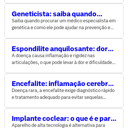
Geneticista: saiba quando
procurar um especialista
Saiba quando procurar um médico especialista em
genética e como ele pode ajudar na prevenção e
detecção de doença hereditárias
Espondilite anquilosante: dor
nas costas que pode ser mais
A doença causa inflamação e rigidez nas
do que parece
articulações, o que pode levar à dor e dificuldade
de movimento
Encefalite: inflamação cerebral
requer atenção médica
Doença rara, a encefalite exige diagnóstico rápido
imediata
e tratamento adequado para evitar sequelas
graves
Implante coclear: o que é e para
que serve?
Aparelho de alta tecnologia é alternativa para