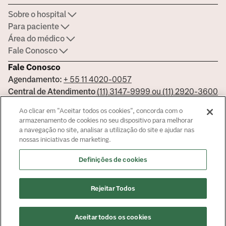
Sobre o hospital
Para paciente
Área do médico
Fale Conosco
Fale Conosco
Agendamento:
+ 55 11 4020-0057
Central de Atendimento
(11) 3147-9999 ou (11) 2920-3600
Ouvidoria:
ouvidoria.hospitais@americasmed.com.br
Ao clicar em "Aceitar todos os cookies", concorda com o
Certificações
armazenamento de cookies no seu dispositivo para melhorar
a navegação no site, analisar a utilização do site e ajudar nas
nossas iniciativas de marketing.
Saiba mais sobre nossas certificações
Definições de cookies
Responsável Técnico Bela Vista Dr. José Armando Cortez - CRM:
Rejeitar Todos
144681 - Responsável Técnico Alphaville Dra. Ana Carolina Giorgi
Martin - CRM 239045
© Copyright
2026
Aceitar todos os cookies