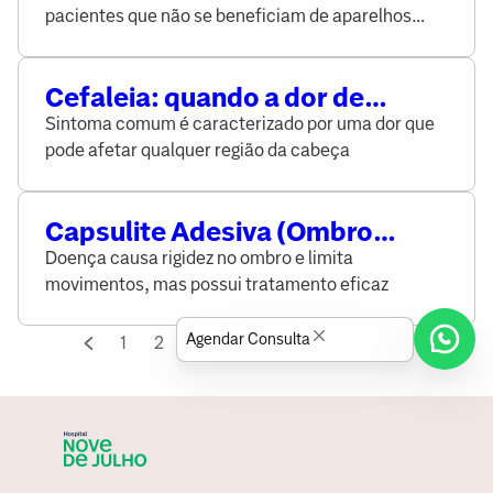
pacientes que não se beneficiam de aparelhos
auditivos tradicionais
Cefaleia: quando a dor de
cabeça indica condições
Sintoma comum é caracterizado por uma dor que
graves?
pode afetar qualquer região da cabeça
Capsulite Adesiva (Ombro
Congelado): o que é, sintomas e
Doença causa rigidez no ombro e limita
tratamento
movimentos, mas possui tratamento eficaz
Agendar Consulta
1
2
3
...
61
62
63
64