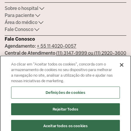
Sobre o hospital
Para paciente
Área do médico
Fale Conosco
Fale Conosco
Agendamento:
+ 55 11 4020-0057
Central de Atendimento
(11) 3147-9999 ou (11) 2920-3600
Ouvidoria:
ouvidoria.hospitais@americasmed.com.br
Ao clicar em "Aceitar todos os cookies", concorda com o
Certificações
armazenamento de cookies no seu dispositivo para melhorar
a navegação no site, analisar a utilização do site e ajudar nas
nossas iniciativas de marketing.
Saiba mais sobre nossas certificações
Definições de cookies
Responsável Técnico Bela Vista Dr. José Armando Cortez - CRM:
Rejeitar Todos
144681 - Responsável Técnico Alphaville Dra. Ana Carolina Giorgi
Martin - CRM 239045
© Copyright
2026
Aceitar todos os cookies