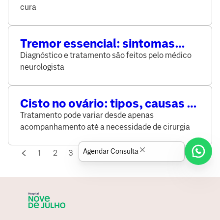
cura
Tremor essencial: sintomas
geralmente afetam as mãos
Diagnóstico e tratamento são feitos pelo médico
neurologista
Cisto no ovário: tipos, causas e
riscos
Tratamento pode variar desde apenas
acompanhamento até a necessidade de cirurgia
Agendar Consulta
1
2
3
...
59
60
61
62
63
64