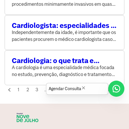
indicações
procedimentos minimamente invasivos em quase
todos os órgãos do corpo
Cardiologista: especialidades e
quando consultar
Independentemente da idade, é importante que os
pacientes procurem o médico cardiologista caso
haja sintomas como palpitação, dor no peito ou
desmaio.
Cardiologia: o que trata e
consultas com especialista
A cardiologia é uma especialidade médica focada
no estudo, prevenção, diagnóstico e tratamento
das doenças do sistema cardiovascular.
Agendar Consulta
1
2
3
...
57
58
59
...
62
63
64