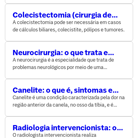
Colecistectomia (cirurgia de
vesícula): o que é e quando é
A colecistectomia pode ser necessária em casos
indicada
de cálculos biliares, colecistite, pólipos e tumores.
Neurocirurgia: o que trata e
quando é indicada
A neurocirurgia é a especialidade que trata de
problemas neurológicos por meio de uma
abordagem cirúrgica
Canelite: o que é, sintomas e
tratamento
Canelite é uma condição caracterizada pela dor na
região anterior da canela, no osso da tíbia, e é
causada por uma inflamação das estruturas ao
seu redor.
Radiologia intervencionista: o
que é, procedimento e
O radiologista intervencionista realiza