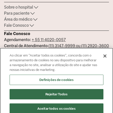
Sobre o hospital
Para paciente
Área do médico
Fale Conosco
Fale Conosco
Agendamento:
+ 55 11 4020-0057
Central de Atendimento
(11) 3147-9999 ou (11) 2920-3600
Ouvidoria:
ouvidoria.hospitais@americasmed.com.br
Ao clicar em "Aceitar todos os cookies", concorda com o
Certificações
armazenamento de cookies no seu dispositivo para melhorar
a navegação no site, analisar a utilização do site e ajudar nas
nossas iniciativas de marketing.
Saiba mais sobre nossas certificações
Definições de cookies
Responsável Técnico Bela Vista Dr. José Armando Cortez - CRM:
Rejeitar Todos
144681 - Responsável Técnico Alphaville Dra. Ana Carolina Giorgi
Martin - CRM 239045
© Copyright
2026
Aceitar todos os cookies