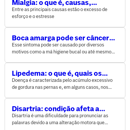
Mialgia: o que é, causas,
prevenção e tratamento
Entre as principais causas estão o excesso de
esforço e o estresse
Boca amarga pode ser câncer?
Conheça causas e tratamentos
Esse sintoma pode ser causado por diversos
motivos como a má higiene bucal ou até mesmo
problemas no fígado
Lipedema: o que é, quais os
riscos e como tratar
Doença é caracterizada pelo acúmulo excessivo
de gordura nas pernas e, em alguns casos, nos
braços
Disartria: condição afeta a
capacidde de articular palavras
Disartria é uma dificuldade para pronunciar as
normalmente
palavras devido a uma alteração motora que
prejudica a articulação adequada da fala.