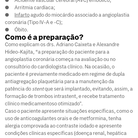
● Acidente vascular cerebral (AVC) embólico;
● Arritmia cardíaca;
●
Infarto
agudo do miocárdio associado a angioplastia
coronária (Tipo IV-A e -C);
● Óbito.
Como é a preparação?
Como explicam os drs. Adriano Caixeta e Alexandre
Hideo-Kajita, “a preparação do paciente para a
angioplastia coronária começa na avaliação ou no
consultório do cardiologista clínico. Na ocasião, o
paciente é previamente medicado em regime de dupla
antiagregação plaquetária para a manutenção da
patência do
stent
que será implantado, evitando, assim, a
formação de trombos intrastent, e recebe tratamento
clínico medicamentoso otimizado".
Caso o paciente apresente situações específicas, como o
uso de anticoagulantes orais e de metformina, tenha
alergia comprovada ao contraste iodado e apresente
condições clínicas específicas (doença renal, hepática