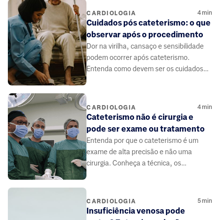
4
min
CARDIOLOGIA
Cuidados pós cateterismo: o que
observar após o procedimento
Dor na virilha, cansaço e sensibilidade
podem ocorrer após cateterismo.
Entenda como devem ser os cuidados
no pós-procedimento.
4
min
CARDIOLOGIA
Cateterismo não é cirurgia e
pode ser exame ou tratamento
Entenda por que o cateterismo é um
exame de alta precisão e não uma
cirurgia. Conheça a técnica, os
benefícios e como ele salva vidas de
forma segura.
5
min
CARDIOLOGIA
Insuficiência venosa pode