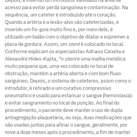
Depois, é inserido um introdutor valvulado na área de
acesso para evitar perda sanguínea e contaminação. Na
sequência, um cateter é introduzido até o coração.
Quando a artéria e a lesão-alvo são cateterizadas, é
inserido um fio-guia muito fino e, por meio dele, é
utilizado um balão com o objetivo de dilatar e espremer a
placa de gordura. Assim, um
stent
é colocado no local.
Conforme explicam os especialistas Adriano Caixeta e
Alexandre Hideo-Kajita, “o
stent
é uma malha metálica
muito pequena que, uma vez colocado no local de
obstrução, mantém a artéria aberta e com bom fluxo
sanguíneo. Depois, o sistema de cateteres, assim como o
introdutor, é retirado e um curativo compressivo
pneumático é usado para estancar o sangue (hemostasia)
e evitar sangramento no local de punção. Ao final do
procedimento, o paciente deve manter o uso de dupla
antiagregação plaquetária, ou seja, duas medicações que
são usadas juntas para afinar o sangue, geralmente, por
nove a doze meses após o procedimento, a fim de manter