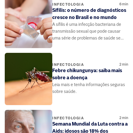
6
min
INFECTOLOGIA
Sífilis: o número de diagnósticos
cresce no Brasil e no mundo
A sífilis é uma infecção bacteriana de
transmissão sexual que pode causar
uma série de problemas de saúde se
não for tratada adequadamente.
2
min
INFECTOLOGIA
Febre chikungunya: saiba mais
sobre a doença
Leia mais e tenha informações seguras
sobre saúde.
2
min
INFECTOLOGIA
Semana Mundial da Luta contra a
Aids: idosos são 18% dos