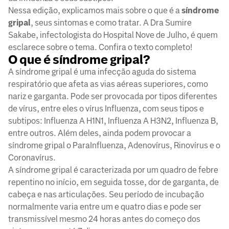
Nessa edição, explicamos mais sobre o que é a
síndrome
gripal
, seus sintomas e como tratar. A Dra Sumire
Sakabe, infectologista do Hospital Nove de Julho, é quem
esclarece sobre o tema. Confira o texto completo!
O que é síndrome gripal?
A síndrome gripal é uma infecção aguda do sistema
respiratório que afeta as vias aéreas superiores, como
nariz e garganta. Pode ser provocada por tipos diferentes
de vírus, entre eles o vírus Influenza, com seus tipos e
subtipos: Influenza A H1N1, Influenza A H3N2, Influenza B,
entre outros. Além deles, ainda podem provocar a
síndrome gripal o ParaInfluenza, Adenovírus, Rinovírus e o
Coronavírus.
A síndrome gripal é caracterizada por um quadro de febre
repentino no início, em seguida tosse, dor de garganta, de
cabeça e nas articulações. Seu período de incubação
normalmente varia entre um e quatro dias e pode ser
transmissível mesmo 24 horas antes do começo dos