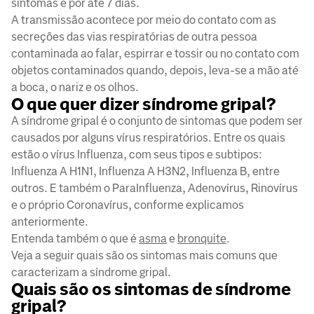
sintomas e por até 7 dias.
A transmissão acontece por meio do contato com as
secreções das vias respiratórias de outra pessoa
contaminada ao falar, espirrar e tossir ou no contato com
objetos contaminados quando, depois, leva-se a mão até
a boca, o nariz e os olhos.
O que quer dizer síndrome gripal?
A síndrome gripal é o conjunto de sintomas que podem ser
causados por alguns vírus respiratórios. Entre os quais
estão o vírus Influenza, com seus tipos e subtipos:
Influenza A H1N1, Influenza A H3N2, Influenza B, entre
outros. E também o ParaInfluenza, Adenovírus, Rinovírus
e o próprio Coronavírus, conforme explicamos
anteriormente.
Entenda também o que é
asma
e
bronquite
.
Veja a seguir quais são os sintomas mais comuns que
caracterizam a síndrome gripal.
Quais são os sintomas de síndrome
gripal?