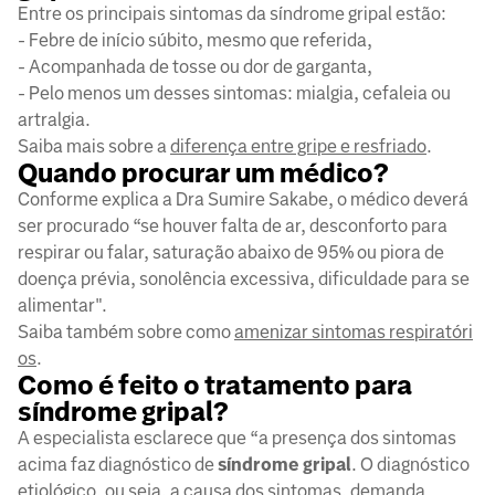
Entre os principais sintomas da síndrome gripal estão:
- Febre de início súbito, mesmo que referida,
- Acompanhada de tosse ou dor de garganta,
- Pelo menos um desses sintomas: mialgia, cefaleia ou
artralgia.
Saiba mais sobre a
diferença entre gripe e resfriado
.
Quando procurar um médico?
Conforme explica a Dra Sumire Sakabe, o médico deverá
ser procurado “se houver falta de ar, desconforto para
respirar ou falar, saturação abaixo de 95% ou piora de
doença prévia, sonolência excessiva, dificuldade para se
alimentar".
Saiba também sobre como
amenizar sintomas respiratóri
os
.
Como é feito o tratamento para
síndrome gripal?
A especialista esclarece que “a presença dos sintomas
acima faz diagnóstico de
síndrome gripal
. O diagnóstico
etiológico, ou seja, a causa dos sintomas, demanda