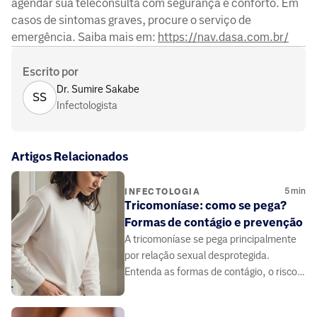
agendar sua teleconsulta com segurança e conforto. Em
casos de sintomas graves, procure o serviço de
emergência. Saiba mais em:
https://nav.dasa.com.br/
Escrito por
Dr. Sumire Sakabe
SS
Infectologista
Artigos Relacionados
5
min
INFECTOLOGIA
Tricomoníase: como se pega?
Formas de contágio e prevenção
A tricomoníase se pega principalmente
por relação sexual desprotegida.
Entenda as formas de contágio, o risco
de parceiros assintomáticos e como se
prevenir.