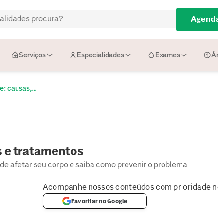
Agenda
Serviços
Especialidades
Exames
Ár
e: causas,...
s e tratamentos
e afetar seu corpo e saiba como prevenir o problema
Acompanhe nossos conteúdos com prioridade n
Favoritar no Google