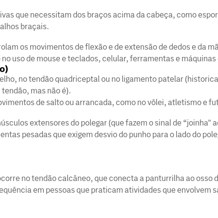
tivas que necessitam dos braços acima da cabeça, como espor
alhos braçais.
rolam os movimentos de flexão e de extensão de dedos e da m
 no uso de mouse e teclados, celular, ferramentas e máquinas
ho)
lho, no tendão quadriceptal ou no ligamento patelar (histori
 tendão, mas não é).
imentos de salto ou arrancada, como no vôlei, atletismo e fu
úsculos extensores do polegar (que fazem o sinal de “joinha" a
tas pesadas que exigem desvio do punho para o lado do pole
ocorre no tendão calcâneo, que conecta a panturrilha ao osso 
requência em pessoas que praticam atividades que envolvem sal