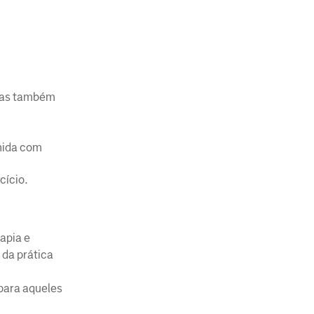
stas também
enida com
cício.
rapia e
da prática
para aqueles