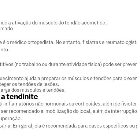
:
bindo a ativação do músculo do tendão acometido;
lamado.
ite é o médico ortopedista. No entanto, fisiatras e reumatologi
ento.
tivos (no trabalho ou durante atividade física) pode ser prev
uecimento ajuda a preparar os músculos e tendões para o exer
teger os tendões de lesões.
ecarga dos músculos e tendões.
a tendinite
ti-inflamatórios não hormonais ou corticoides, além de fisiote
r recomendado a imobilização do local, além da interrupção 
ecuperação.
ária. Em geral, ela é recomendada para casos específicos ou 