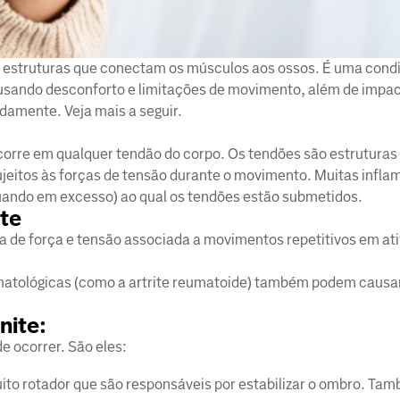
 estruturas que conectam os músculos aos ossos. É uma cond
ausando desconforto e limitações de movimento, além de impac
adamente. Veja mais a seguir.
corre em qualquer tendão do corpo. Os tendões são estruturas
eitos às forças de tensão durante o movimento. Muitas inflam
ando em excesso) ao qual os tendões estão submetidos.
ite
ga de força e tensão associada a movimentos repetitivos em at
matológicas (como a artrite reumatoide) também podem causa
nite:
de ocorrer. São eles:
to rotador que são responsáveis por estabilizar o ombro. Ta