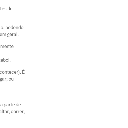
tes de
ão, podendo
 em geral.
camente
tebol.
contecer). É
gar; ou
da parte de
tar, correr,