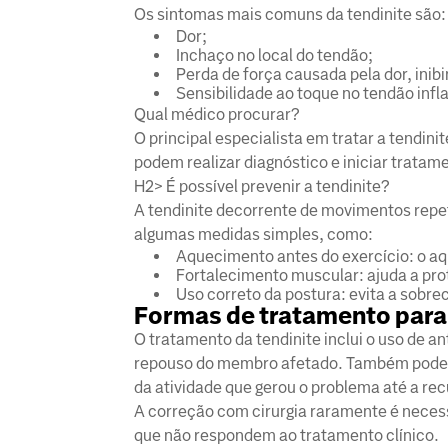
Os sintomas mais comuns da tendinite são
Dor;
Inchaço no local do tendão;
Perda de força causada pela dor, ini
Sensibilidade ao toque no tendão inf
Qual médico procurar?
O principal especialista em tratar a tendin
podem realizar diagnóstico e iniciar tratam
H2> É possível prevenir a tendinite?
A tendinite decorrente de movimentos repeti
algumas medidas simples, como:
Aquecimento antes do exercício: o aq
Fortalecimento muscular: ajuda a pro
Uso correto da postura: evita a sobr
Formas de tratamento para 
O tratamento da tendinite inclui o uso de an
repouso do membro afetado. Também pode se
da atividade que gerou o problema até a r
A correção com cirurgia raramente é necess
que não respondem ao tratamento clínico.