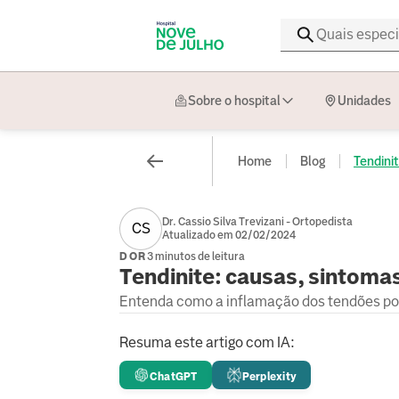
Sobre o hospital
Unidades
Home
Blog
Tendinit
Dr. Cassio Silva Trevizani - Ortopedista
CS
Atualizado em 02/02/2024
DOR
3 minutos de leitura
Tendinite: causas, sintoma
Entenda como a inflamação dos tendões pod
Resuma este artigo com IA:
ChatGPT
Perplexity