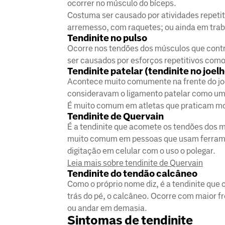
ocorrer no músculo do bíceps.
Costuma ser causado por atividades repeti
arremesso, com raquetes; ou ainda em trab
Tendinite no pulso
Ocorre nos tendões dos músculos que cont
ser causados por esforços repetitivos como
Tendinite patelar (tendinite no joel
Acontece muito comumente na frente do joe
consideravam o ligamento patelar como um
É muito comum em atletas que praticam mov
Tendinite de Quervain
É a tendinite que acomete os tendões dos m
muito comum em pessoas que usam ferramen
digitação em celular com o uso o polegar.
Leia mais sobre tendinite de Quervain
Tendinite do tendão calcâneo
Como o próprio nome diz, é a tendinite que 
trás do pé, o calcâneo. Ocorre com maior f
ou andar em demasia.
Sintomas de tendinite