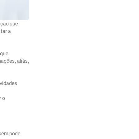
ição que
tar a
 que
ações, aliás,
ividades
r o
mbém pode