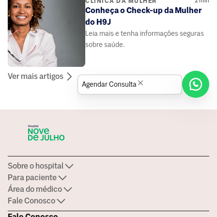
2
min
CLÍNICA DA MULHER
Conheça o Check-up da Mulher
do H9J
Leia mais e tenha informações seguras
sobre saúde.
Ver mais artigos
Agendar Consulta
Sobre o hospital
Para paciente
Área do médico
Fale Conosco
Fale Conosco