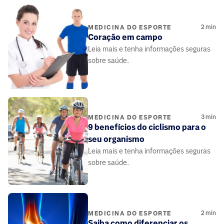
2
min
MEDICINA DO ESPORTE
Coração em campo
Leia mais e tenha informações seguras
sobre saúde.
3
min
MEDICINA DO ESPORTE
9 benefícios do ciclismo para o
seu organismo
Leia mais e tenha informações seguras
sobre saúde.
2
min
MEDICINA DO ESPORTE
Saiba como diferenciar os