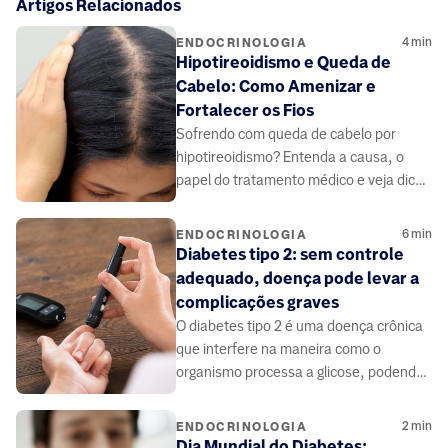
Artigos Relacionados
4
min
ENDOCRINOLOGIA
Hipotireoidismo e Queda de
Cabelo: Como Amenizar e
Fortalecer os Fios
Sofrendo com queda de cabelo por
hipotireoidismo? Entenda a causa, o
papel do tratamento médico e veja dicas
de alimentação e cuidados para
fortalecer seus fios.
6
min
ENDOCRINOLOGIA
Diabetes tipo 2: sem controle
adequado, doença pode levar a
complicações graves
O diabetes tipo 2 é uma doença crônica
que interfere na maneira como o
organismo processa a glicose, podendo
causar complicações graves.
2
min
ENDOCRINOLOGIA
Dia Mundial do Diabetes: