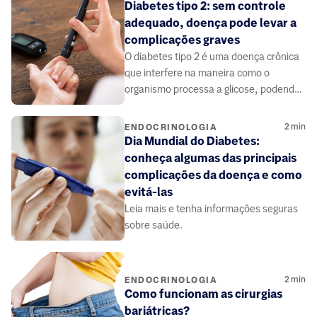
Diabetes tipo 2: sem controle
adequado, doença pode levar a
complicações graves
O diabetes tipo 2 é uma doença crônica
que interfere na maneira como o
organismo processa a glicose, podendo
causar complicações graves.
2
min
ENDOCRINOLOGIA
Dia Mundial do Diabetes:
conheça algumas das principais
complicações da doença e como
evitá-las
Leia mais e tenha informações seguras
sobre saúde.
2
min
ENDOCRINOLOGIA
Como funcionam as cirurgias
bariátricas?