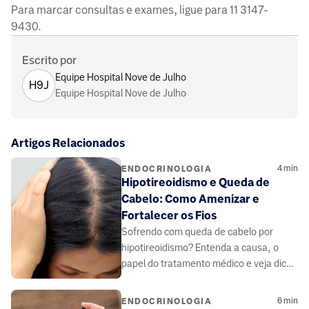
Para marcar consultas e exames, ligue para 11 3147-
9430.
Escrito por
Equipe Hospital Nove de Julho
H9J
Equipe Hospital Nove de Julho
Artigos Relacionados
4
min
ENDOCRINOLOGIA
Hipotireoidismo e Queda de
Cabelo: Como Amenizar e
Fortalecer os Fios
Sofrendo com queda de cabelo por
hipotireoidismo? Entenda a causa, o
papel do tratamento médico e veja dicas
de alimentação e cuidados para
fortalecer seus fios.
6
min
ENDOCRINOLOGIA