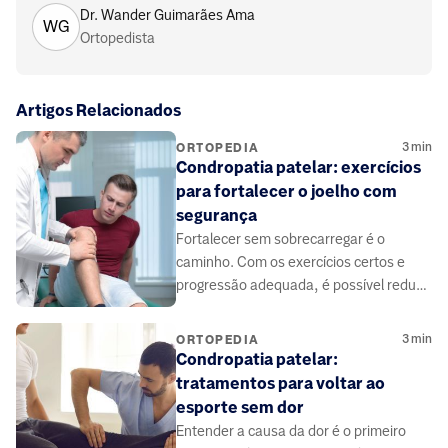
Dr. Wander Guimarães Ama
WG
Ortopedista
Artigos Relacionados
3
min
ORTOPEDIA
Condropatia patelar: exercícios
para fortalecer o joelho com
segurança
Fortalecer sem sobrecarregar é o
caminho. Com os exercícios certos e
progressão adequada, é possível reduzir
a dor e recuperar a função do joelho com
segurança.
3
min
ORTOPEDIA
Condropatia patelar:
tratamentos para voltar ao
esporte sem dor
Entender a causa da dor é o primeiro