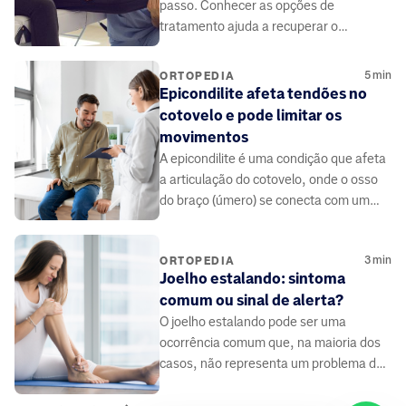
passo. Conhecer as opções de
tratamento ajuda a recuperar o
movimento e voltar ao esporte com mais
segurança.
5
min
ORTOPEDIA
Epicondilite afeta tendões no
cotovelo e pode limitar os
movimentos
A epicondilite é uma condição que afeta
a articulação do cotovelo, onde o osso
do braço (úmero) se conecta com um
dos ossos do antebraço (ulna).
3
min
ORTOPEDIA
Joelho estalando: sintoma
comum ou sinal de alerta?
O joelho estalando pode ser uma
ocorrência comum que, na maioria dos
casos, não representa um problema de
saúde