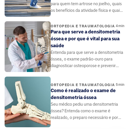
para quem tem artrose no joelho, quais
os benefícios da atividade física e quais
cuidados devem ser adotados.
4
min
ORTOPEDIA E TRAUMATOLOGIA
Para que serve a densitometria
óssea e por que é vital para sua
saúde
Entenda para que serve a densitometria
óssea, o exame padrão-ouro para
diagnosticar osteoporose e prevenir
fraturas. Saiba como é feita e quem
deve fazer.
5
min
ORTOPEDIA E TRAUMATOLOGIA
Como é realizado o exame de
densitometria óssea
Seu médico pediu uma densitometria
óssea? Entenda como o exame é
realizado, o preparo necessário e por
que é um procedimento rápido, seguro e