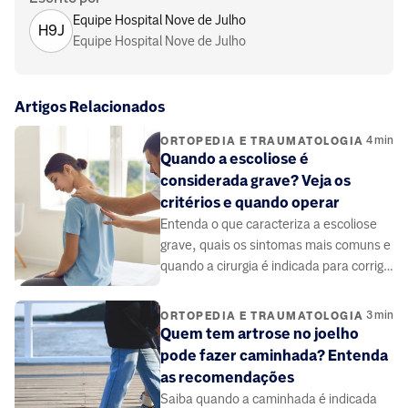
Equipe Hospital Nove de Julho
H9J
Equipe Hospital Nove de Julho
Artigos Relacionados
4
min
ORTOPEDIA E TRAUMATOLOGIA
Quando a escoliose é
considerada grave? Veja os
critérios e quando operar
Entenda o que caracteriza a escoliose
grave, quais os sintomas mais comuns e
quando a cirurgia é indicada para corrigir
a curvatura da coluna vertebral
3
min
ORTOPEDIA E TRAUMATOLOGIA
Quem tem artrose no joelho
pode fazer caminhada? Entenda
as recomendações
Saiba quando a caminhada é indicada