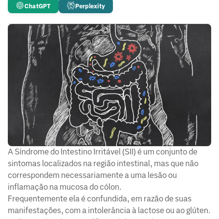
ChatGPT
Perplexity
A Síndrome do Intestino Irritável (SII) é um conjunto de
sintomas localizados na região intestinal, mas que não
correspondem necessariamente a uma lesão ou
inflamação na mucosa do cólon.
Frequentemente ela é confundida, em razão de suas
manifestações, com a intolerância à lactose ou ao glúten.