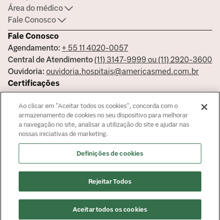
Área do médico
Fale Conosco
Fale Conosco
Agendamento:
+ 55 11 4020-0057
Central de Atendimento
(11) 3147-9999 ou (11) 2920-3600
Ouvidoria:
ouvidoria.hospitais@americasmed.com.br
Certificações
Ao clicar em "Aceitar todos os cookies", concorda com o
armazenamento de cookies no seu dispositivo para melhorar
a navegação no site, analisar a utilização do site e ajudar nas
Saiba mais sobre nossas certificações
nossas iniciativas de marketing.
Responsável Técnico Bela Vista Dr. José Armando Cortez - CRM:
Definições de cookies
144681 - Responsável Técnico Alphaville Dra. Ana Carolina Giorgi
Martin - CRM 239045
© Copyright
2026
Rejeitar Todos
Aceitar todos os cookies
Agendar Consulta