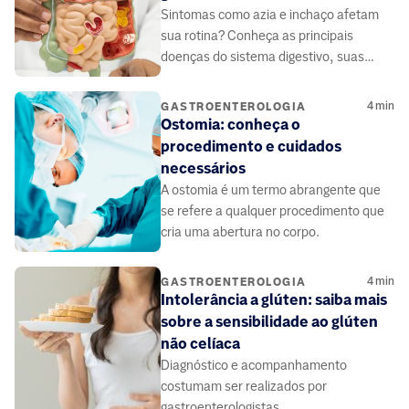
Sintomas como azia e inchaço afetam
sua rotina? Conheça as principais
doenças do sistema digestivo, suas
causas e a importância do diagnóstico
precoce.
4
min
GASTROENTEROLOGIA
Ostomia: conheça o
procedimento e cuidados
necessários
A ostomia é um termo abrangente que
se refere a qualquer procedimento que
cria uma abertura no corpo.
4
min
GASTROENTEROLOGIA
Intolerância a glúten: saiba mais
sobre a sensibilidade ao glúten
não celíaca
Diagnóstico e acompanhamento
costumam ser realizados por
gastroenterologistas