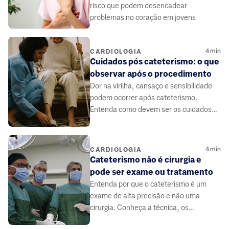
risco que podem desencadear
problemas no coração em jovens
4
min
CARDIOLOGIA
Cuidados pós cateterismo: o que
observar após o procedimento
Dor na virilha, cansaço e sensibilidade
podem ocorrer após cateterismo.
Entenda como devem ser os cuidados
no pós-procedimento.
4
min
CARDIOLOGIA
Cateterismo não é cirurgia e
pode ser exame ou tratamento
Entenda por que o cateterismo é um
exame de alta precisão e não uma
cirurgia. Conheça a técnica, os
benefícios e como ele salva vidas de