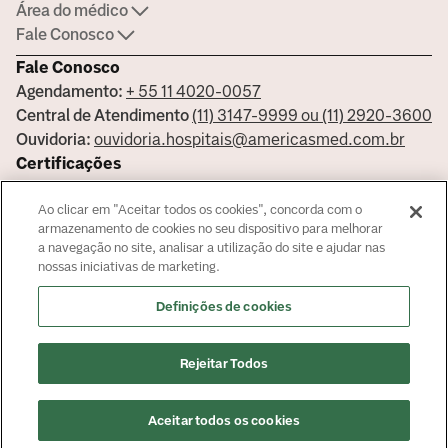
Área do médico
Fale Conosco
Fale Conosco
Agendamento:
+ 55 11 4020-0057
Central de Atendimento
(11) 3147-9999 ou (11) 2920-3600
Ouvidoria:
ouvidoria.hospitais@americasmed.com.br
Certificações
Ao clicar em "Aceitar todos os cookies", concorda com o
armazenamento de cookies no seu dispositivo para melhorar
a navegação no site, analisar a utilização do site e ajudar nas
Saiba mais sobre nossas certificações
nossas iniciativas de marketing.
Responsável Técnico Bela Vista Dr. José Armando Cortez - CRM:
Definições de cookies
144681 - Responsável Técnico Alphaville Dra. Ana Carolina Giorgi
Martin - CRM 239045
© Copyright
2026
Rejeitar Todos
Aceitar todos os cookies
Agendar especialidade