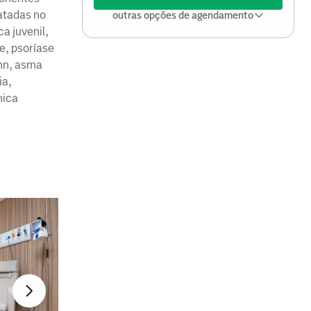
atadas no
outras opções de agendamento
ca juvenil,
e, psoríase
ohn, asma
ia,
nica