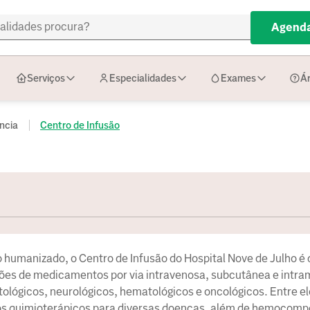
Agenda
Serviços
Especialidades
Exames
Ár
ncia
Centro de Infusão
humanizado, o Centro de Infusão do Hospital Nove de Julho é
ões de medicamentos por via intravenosa, subcutânea e intra
lógicos, neurológicos, hematológicos e oncológicos. Entre el
e os quimioterápicos para diversas doenças, além de hemocom