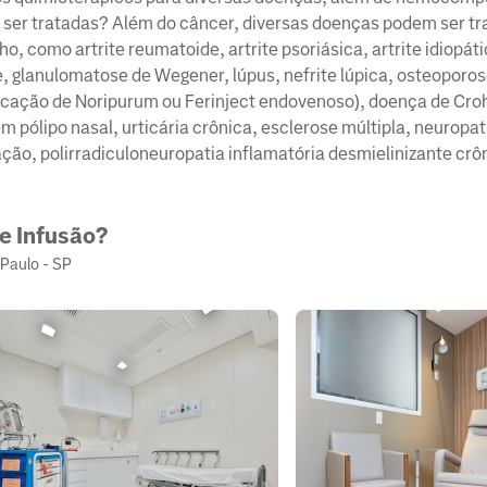
ser tratadas?​ Além do câncer, diversas doenças podem ser tr
o, como artrite reumatoide, artrite psoriásica, artrite idiopáti
e, glanulomatose de Wegener, lúpus, nefrite lúpica, osteoporos
aplicação de Noripurum ou Ferinject endovenoso), doença de Cr
em pólipo nasal, urticária crônica, esclerose múltipla, neuropat
ão, polirradiculoneuropatia inflamatória desmielinizante crô
de Infusão?
 Paulo - SP