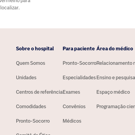
avermelho para
localizar.
Sobre o hospital
Para paciente
Área do médico
Quem Somos
Pronto-Socorro
Relacionamento 
Unidades
Especialidades
Ensino e pesquis
Centros de referência
Exames
Espaço médico
Comodidades
Convênios
Programação cien
Pronto-Socorro
Médicos