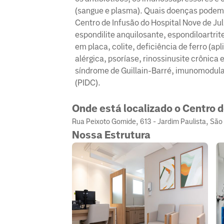
(sangue e plasma). Quais doenças podem 
Centro de Infusão do Hospital Nove de Julh
espondilite anquilosante, espondiloartrit
em placa, colite, deficiência de ferro (
alérgica, psoríase, rinossinusite crônica 
síndrome de Guillain-Barré, imunomodulaç
(PIDC).​​
Onde está localizado o Centro 
Rua Peixoto Gomide, 613 - Jardim Paulista, São
Nossa Estrutura