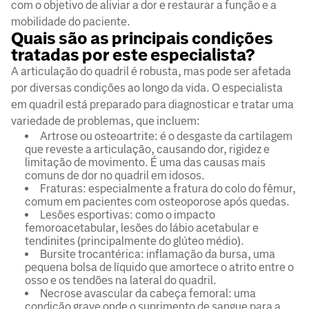
com o objetivo de aliviar a dor e restaurar a função e a
mobilidade do paciente.
Quais são as principais condições
tratadas por este especialista?
A articulação do quadril é robusta, mas pode ser afetada
por diversas condições ao longo da vida. O especialista
em quadril está preparado para diagnosticar e tratar uma
variedade de problemas, que incluem:
Artrose ou osteoartrite: é o desgaste da cartilagem
que reveste a articulação, causando dor, rigidez e
limitação de movimento. É uma das causas mais
comuns de dor no quadril em idosos.
Fraturas: especialmente a fratura do colo do fêmur,
comum em pacientes com osteoporose após quedas.
Lesões esportivas: como o impacto
femoroacetabular, lesões do lábio acetabular e
tendinites (principalmente do glúteo médio).
Bursite trocantérica: inflamação da bursa, uma
pequena bolsa de líquido que amortece o atrito entre o
osso e os tendões na lateral do quadril.
Necrose avascular da cabeça femoral: uma
condição grave onde o suprimento de sangue para a