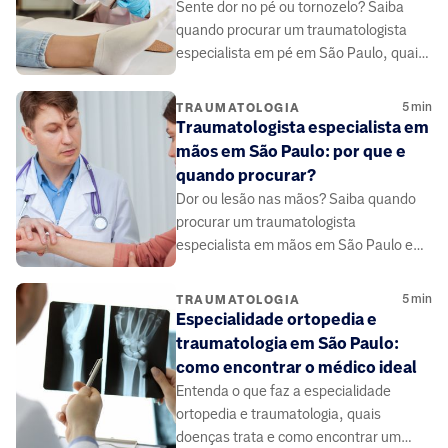
Sente dor no pé ou tornozelo? Saiba
quando procurar um traumatologista
especialista em pé em São Paulo, quais
doenças trata e a importância da
biomecânica.
5
min
TRAUMATOLOGIA
Traumatologista especialista em
mãos em São Paulo: por que e
quando procurar?
Dor ou lesão nas mãos? Saiba quando
procurar um traumatologista
especialista em mãos em São Paulo e
como funciona o tratamento para
recuperar a função.
5
min
TRAUMATOLOGIA
Especialidade ortopedia e
traumatologia em São Paulo:
como encontrar o médico ideal
Entenda o que faz a especialidade
ortopedia e traumatologia, quais
doenças trata e como encontrar um