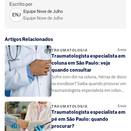
Escrito por
Equipe Nove de Julho
ENJ
Equipe Nove de Julho
Artigos Relacionados
5
min
TRAUMATOLOGIA
Traumatologista especialista em
coluna em São Paulo: veja
quando consultar
Sofre com dor na coluna, hérnia de disco
ou escoliose? Saiba quando procurar um
traumatologista especialista em coluna
em São Paulo e conheça os
tratamentos.
5
min
TRAUMATOLOGIA
Traumatologista especialista em
pé em São Paulo: quando
procurar?