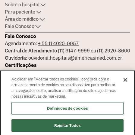
Sobre o hospital
Para paciente
Área do médico
Fale Conosco
Fale Conosco
Agendamento:
+ 55 11 4020-0057
Central de Atendimento
(11) 3147-9999 ou (11) 2920-3600
Ouvidoria:
ouvidoria.hospitais@americasmed.com.br
Certificações
Ao clicar em "Aceitar todos os cookies", concorda com o
armazenamento de cookies no seu dispositivo para melhorar
a navegação no site, analisar a utilização do site e ajudar nas
Saiba mais sobre nossas certificações
nossas iniciativas de marketing.
Responsável Técnico Bela Vista Dr. José Armando Cortez - CRM:
Definições de cookies
144681 - Responsável Técnico Alphaville Dra. Ana Carolina Giorgi
Martin - CRM 239045
© Copyright
2026
Rejeitar Todos