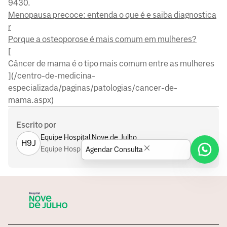
9430.
Menopausa precoce: entenda o que é e saiba diagnostica
r
Porque a osteoporose é mais comum em mulheres?
[
Câncer de mama é o tipo mais comum entre as mulheres
](/centro-de-medicina-
especializada/paginas/patologias/cancer-de-
mama.aspx)
Escrito por
Equipe Hospital Nove de Julho
H9J
Equipe Hospital Nove de Julho
Agendar Consulta