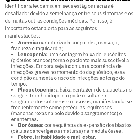
Identificar a leucemia em seus estágios iniciais é
desafiador devido à semelhança entre seus sintomas e os
de muitas outras condições médicas. Por isso, é
importante estar alerta para as seguintes
manifestações:
Anemia:
caracterizada por palidez, cansaço,
fraqueza e taquicardia;
Leucopenia:
uma contagem baixa de leucócitos
(glóbulos brancos) torna o paciente mais suscetível a
infecções. Embora seja incomum a ocorrência de
infecções graves no momento do diagnóstico, essa
condição aumenta o risco de infecções ao longo do
tempo.
Plaquetopenia:
a baixa contagem de plaquetas no
sangue (trombocitopenia) pode resultar em
sangramentos cutâneos e mucosos, manifestando-se
frequentemente como petéquias, equimoses
(manchas roxas na pele devido a sangramentos) e
enantemas.
Dor óssea:
consequência da expansão dos blastos
(células cancerígenas imaturas) na medula óssea.
Febre, irritabilidade e mal-estar.