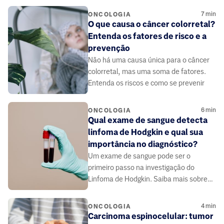
7
min
ONCOLOGIA
O que causa o câncer colorretal?
Entenda os fatores de risco e a
prevenção
Não há uma causa única para o câncer
colorretal, mas uma soma de fatores.
Entenda os riscos e como se prevenir
6
min
ONCOLOGIA
Qual exame de sangue detecta
linfoma de Hodgkin e qual sua
importância no diagnóstico?
Um exame de sangue pode ser o
primeiro passo na investigação do
Linfoma de Hodgkin. Saiba mais sobre
os sinais que ele pode indicar
4
min
ONCOLOGIA
Carcinoma espinocelular: tumor