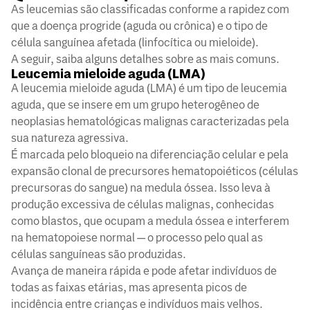
As leucemias são classificadas conforme a rapidez com
que a doença progride (aguda ou crônica) e o tipo de
célula sanguínea afetada (linfocítica ou mieloide).
A seguir, saiba alguns detalhes sobre as mais comuns.
Leucemia mieloide aguda (LMA)
A leucemia mieloide aguda (LMA) é um tipo de leucemia
aguda, que se insere em um grupo heterogêneo de
neoplasias hematológicas malignas caracterizadas pela
sua natureza agressiva.
É marcada pelo bloqueio na diferenciação celular e pela
expansão clonal de precursores hematopoiéticos (células
precursoras do sangue) na medula óssea. Isso leva à
produção excessiva de células malignas, conhecidas
como blastos, que ocupam a medula óssea e interferem
na hematopoiese normal — o processo pelo qual as
células sanguíneas são produzidas.
Avança de maneira rápida e pode afetar indivíduos de
todas as faixas etárias, mas apresenta picos de
incidência entre crianças e indivíduos mais velhos.