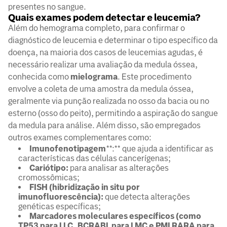
presentes no sangue.
Quais exames podem detectar e leucemia?
Além do hemograma completo, para confirmar o
diagnóstico de leucemia e determinar o tipo específico da
doença, na maioria dos casos de leucemias agudas, é
necessário realizar uma avaliação da medula óssea,
conhecida como
mielograma
. Este procedimento
envolve a coleta de uma amostra da medula óssea,
geralmente via punção realizada no osso da bacia ou no
esterno (osso do peito), permitindo a aspiração do sangue
da medula para análise. Além disso, são empregados
outros exames complementares como:
Imunofenotipagem
**:** que ajuda a identificar as
características das células cancerígenas;
Cariótipo:
para analisar as alterações
cromossômicas;
FISH (hibridização in situ por
imunofluorescência):
que detecta alterações
genéticas específicas;
Marcadores moleculares específicos (como
TP53 para
LLC, BCRABL
para LMC e PMLRARA para