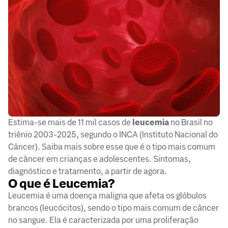
Estima-se mais de 11 mil casos de
leucemia
no Brasil no
triênio 2003-2025, segundo o INCA (Instituto Nacional do
Câncer). Saiba mais sobre esse que é o tipo mais comum
de câncer em crianças e adolescentes. Sintomas,
diagnóstico e tratamento, a partir de agora.
O que é Leucemia?
Leucemia é uma doença maligna que afeta os glóbulos
brancos (leucócitos), sendo o tipo mais comum de câncer
no sangue. Ela é caracterizada por uma proliferação