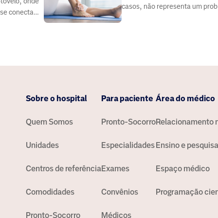
otovelo, onde
casos, não representa um pro
 se conecta
de saúde
tebraço
Sobre o hospital
Para paciente
Área do médico
Quem Somos
Pronto-Socorro
Relacionamento 
Unidades
Especialidades
Ensino e pesquis
Centros de referência
Exames
Espaço médico
Comodidades
Convênios
Programação cien
Pronto-Socorro
Médicos