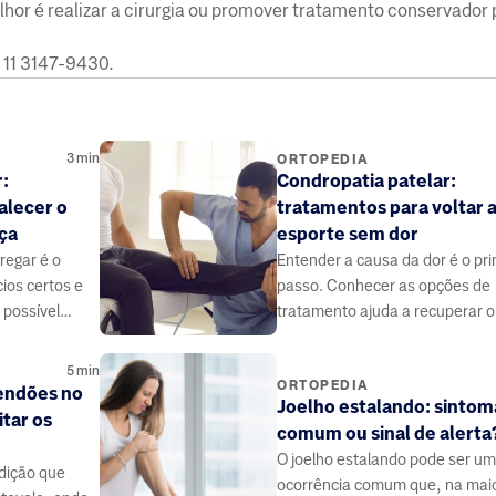
elhor é realizar a cirurgia ou promover tratamento conservador
 11 3147-9430.
3
min
ORTOPEDIA
:
Condropatia patelar:
alecer o
tratamentos para voltar 
ça
esporte sem dor
regar é o
Entender a causa da dor é o pr
ios certos e
passo. Conhecer as opções de
 possível
tratamento ajuda a recuperar o
r a função do
movimento e voltar ao esporte
mais segurança.
5
min
ORTOPEDIA
tendões no
Joelho estalando: sintom
itar os
comum ou sinal de alerta
O joelho estalando pode ser u
ndição que
ocorrência comum que, na maio