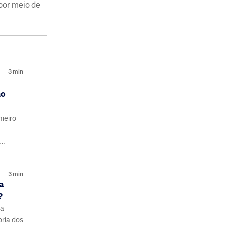
 por meio de
3
min
ao
imeiro
 com
3
min
a
?
ma
ria dos