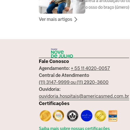
afeta a articulação do c
o osso do braço (úmero)
com um dos ossos do an
Ver mais artigos
(ulna).
Fale Conosco
Agendamento:
+ 55 11 4020-0057
Central de Atendimento
(11) 3147-9999 ou (11) 2920-3600
Ouvidoria:
ouvidoria.hospitais@americasmed.com.br
Certificações
Saiba mais sobre nossas certificações