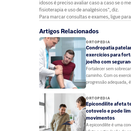
idosos é preciso avaliar caso a caso se o m
fisioterapia e uso de analgésicos", diz.
Para marcar consultas e exames, ligue para
Artigos Relacionados
ORTOPEDIA
Condropatia patelar
exercícios para fort
joelho com seguran
Fortalecer sem sobrecar
caminho. Com os exercíc
progressão adequada, é
reduzir a dor e recupera
joelho com segurança.
ORTOPEDIA
Epicondilite afeta 
cotovelo e pode lim
movimentos
A epicondilite é uma co