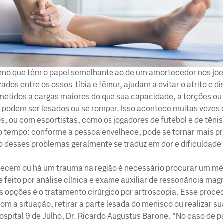
geno que têm o papel semelhante ao de um amortecedor nos joe
ados entre os ossos tíbia e fêmur, ajudam a evitar o atrito e dis
metidos a cargas maiores do que sua capacidade, a torções o
os podem ser lesados ou se romper. Isso acontece muitas veze
os, ou com esportistas, como os jogadores de futebol e de tênis
tempo: conforme a pessoa envelhece, pode se tornar mais pr
o desses problemas geralmente se traduz em dor e dificuldade
recem ou há um trauma na região é necessário procurar um mé
 feito por análise clínica e exame auxiliar de ressonância mag
s opções é o tratamento cirúrgico por artroscopia. Esse proc
 a situação, retirar a parte lesada do menisco ou realizar su
ospital 9 de Julho, Dr. Ricardo Augustus Barone. "No caso de 