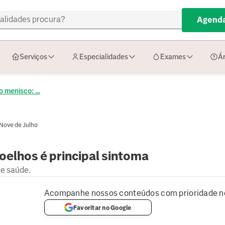
Agenda
Serviços
Especialidades
Exames
Ár
 menisco: ...
 Nove de Julho
oelhos é principal sintoma
re saúde.
Acompanhe nossos conteúdos com prioridade n
Favoritar no Google