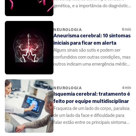
genética, e a importância do diagnóstico
precoce.
6
min
NEUROLOGIA
Aneurisma cerebral: 10 sintomas
iniciais para ficar em alerta
Alguns sinais são sutis e podem ser
confundidos com outras condições, mas
outros indicam uma emergência médica
imediata.
4
min
NEUROLOGIA
Isquemia cerebral: tratamento é
feito por equipe multidisciplinar
Fraqueza de um lado do corpo, paralisia
de um lado da face e dificuldade para
falar estão entre os principais sintomas
da isquemia cerebral (AVC isquêmico).