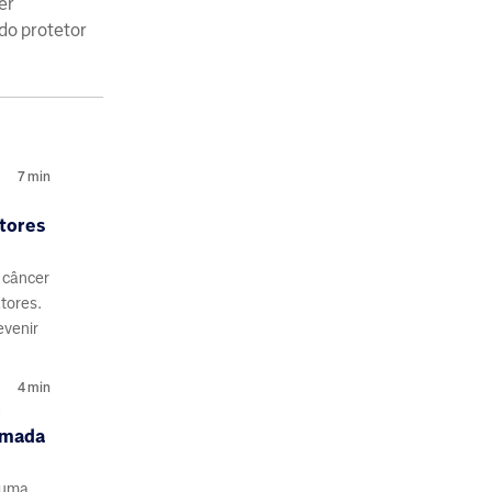
er
do protetor
7
min
atores
 câncer
tores.
evenir
4
min
:
amada
tuma