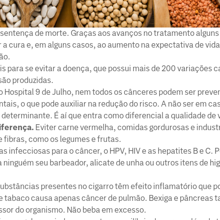
entença de morte. Graças aos avanços no tratamento alguns 
a cura e, em alguns casos, ao aumento na expectativa de vida
ão.
s para se evitar a doença, que possui mais de 200 variações 
são produzidas.
 Hospital 9 de Julho, nem todos os cânceres podem ser preve
ais, o que pode auxiliar na redução do risco. A não ser em ca
 determinante. É aí que entra como diferencial a qualidade de 
iferença.
Eviter carne vermelha, comidas gordurosas e industr
e fibras, como os legumes e frutas.
s infecciosas para o câncer, o HPV, HIV e as hepatites B e C. 
 ninguém seu barbeador, alicate de unha ou outros itens de hi
ubstâncias presentes no cigarro têm efeito inflamatório que p
e tabaco causa apenas câncer de pulmão. Bexiga e pâncreas
ressor do organismo. Não beba em excesso.