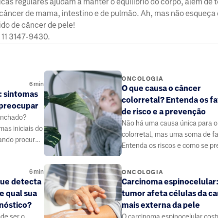
icas regulares ajudam a manter o equilíbrio do corpo, além de t
câncer de mama, intestino e de pulmão. Ah, mas não esqueça 
gido de câncer de pele!
 11 3147-9430.
ONCOLOGIA
6
min
O que causa o câncer
: sintomas
colorretal? Entenda os f
e preocupar
de risco e a prevenção
inchado?
Não há uma causa única para o
mas iniciais do
colorretal, mas uma soma de fa
ando procurar
Entenda os riscos e como se pr
6
min
ONCOLOGIA
ue detecta
Carcinoma espinocelular
e qual sua
tumor afeta células da c
gnóstico?
mais externa da pele
de ser o
O carcinoma espinocelular cos