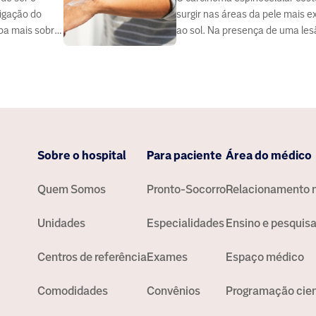
tigação do
surgir nas áreas da pele mais 
ba mais sobre
ao sol. Na presença de uma les
dicar
suspeita, é fundamental consu
dermatologista
Sobre o hospital
Para paciente
Área do médico
Quem Somos
Pronto-Socorro
Relacionamento 
Unidades
Especialidades
Ensino e pesquis
Centros de referência
Exames
Espaço médico
Comodidades
Convênios
Programação cien