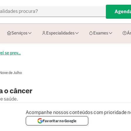
Agenda
Serviços
Especialidades
Exames
Ár
el se prev...
 Nove de Julho
a o câncer
re saúde.
Acompanhe nossos conteúdos com prioridade n
Favoritar no Google