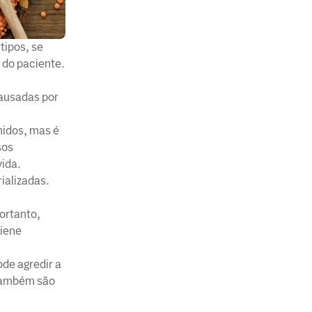
tipos, se
 do paciente.
causadas por
nidos, mas é
sos
vida.
ializadas.
Portanto,
giene
ode agredir a
 também são