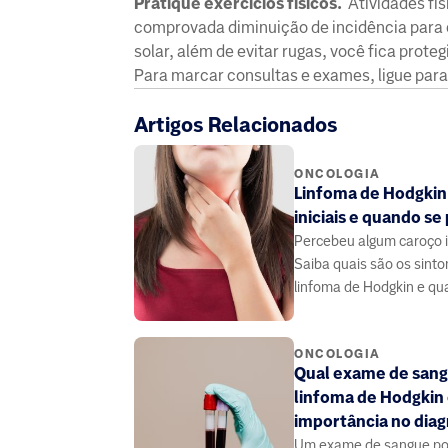
Pratique exercícios físicos.
Atividades fís
comprovada diminuição de incidência para 
solar, além de evitar rugas, você fica prote
Para marcar consultas e exames, ligue para
Artigos Relacionados
ONCOLOGIA
Linfoma de Hodgkin
iniciais e quando s
Percebeu algum caroço 
Saiba quais são os sinto
linfoma de Hodgkin e qu
um médico
ONCOLOGIA
Qual exame de sang
linfoma de Hodgkin 
importância no dia
Um exame de sangue po