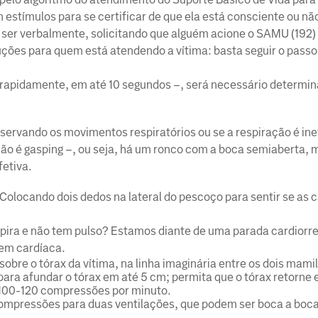
 estímulos para se certificar de que ela está consciente ou nã
 ser verbalmente, solicitando que alguém acione o SAMU (192)
uções para quem está atendendo a vítima: basta seguir o passo
 rapidamente, em até 10 segundos –, será necessário determina
ervando os movimentos respiratórios ou se a respiração é inef
ão é gasping –, ou seja, há um ronco com a boca semiaberta, 
fetiva.
olocando dois dedos na lateral do pescoço para sentir se as 
pira e não tem pulso? Estamos diante de uma parada cardiorre
em cardíaca.
re o tórax da vítima, na linha imaginária entre os dois mamil
ara afundar o tórax em até 5 cm; permita que o tórax retorne 
 100-120 compressões por minuto.
compressões para duas ventilações, que podem ser boca a boc