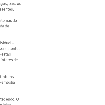
aços, para as
resentes,
intomas de
rda de
ividual –
persistente,
e estão
 fatores de
ntraturas
o embolia
ntecendo. O
o leigo.