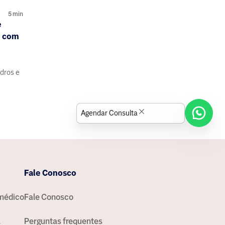
5
min
e
o com
dros e
Agendar Consulta
Fale Conosco
médico
Fale Conosco
a
Perguntas frequentes