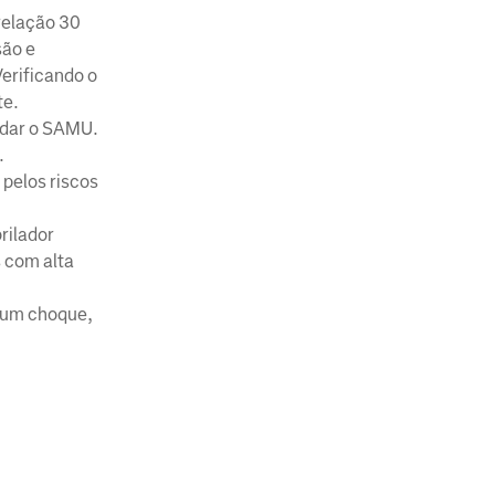
relação 30
são e
Verificando o
te.
ardar o SAMU.
.
pelos riscos
rilador
 com alta
o um choque,