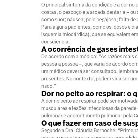
O principal sintoma da condição é a
dor no 
costas, o pescoço e a arcada dentaria – ou
como suor; náusea; pele pegajosa; falta de
Para alguns pacientes, como os idosos e d
isquemia miocárdica), que se equivalem em g
consciência.
A ocorrência de gases intes
De acordo com a médica: “As razões mais c
pessoa a pessoa –, que varia de acordo com 
um médico deverá ser consultado, lembrand
presentes. No contexto, podem vir a ser um
risco.”
Dor no peito ao respirar: o 
A dor no peito ao respirar pode ser motivad
musculares e lesões infecciosas da parede 
pulmonar e acometimento pulmonar pela C
O que fazer em caso de sus
Segundo a Dra. Cláudia Bernoche: “Primeir
passo a passo para isso pode ser aprendido 