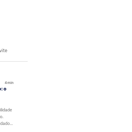
vite
4
min
: o
ilidade
o.
idados