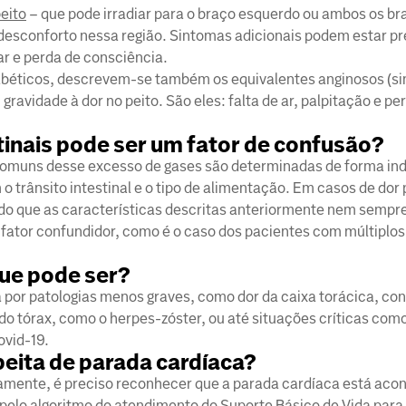
peito
– que pode irradiar para o braço esquerdo ou ambos os br
 desconforto nessa região. Sintomas adicionais podem estar p
 ar e perda de consciência.
iabéticos, descrevem-se também os equivalentes anginosos (s
ravidade à dor no peito. São eles: falta de ar, palpitação e pe
tinais pode ser um fator de confusão?
omuns desse excesso de gases são determinadas de forma ind
o trânsito intestinal e o tipo de alimentação. Em casos de dor 
o que as características descritas anteriormente nem sempr
 fator confundidor, como é o caso dos pacientes com múltiplos
que pode ser?
a por patologias menos graves, como dor da caixa torácica, co
do tórax, como o herpes-zóster, ou até situações críticas com
ovid-19.
peita de parada cardíaca?
amente, é preciso reconhecer que a parada cardíaca está aco
pelo algoritmo do atendimento do Suporte Básico de Vida para 