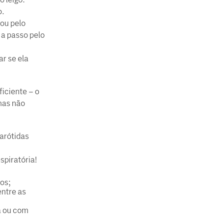
o.
 ou pelo
 a passo pelo
r se ela
iciente – o
mas não
carótidas
spiratória!
os;
entre as
a ou com