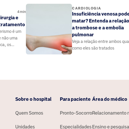
CARDIOLOGIA
4
min
Insuficiência venosa pod
irurgia e
matar? Entenda a relaçã
 tratamento
a trombose e a embolia
terismo é um
pulmonar
 e não uma
Veja a relação entre ambos qua
ica, os
como eles são tratados
lva vidas de
Sobre o hospital
Para paciente
Área do médico
Quem Somos
Pronto-Socorro
Relacionamento 
Unidades
Especialidades
Ensino e pesquis