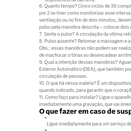
6. Quanto tempo? Cinco ciclos de 30 compre
por 2 se tiver como monitorizar esse inter
ventilação ou no fim de dois minutos, deve
pulso pela manobra descrita – colocar dois
7. Sente o pulso? A circulação da vítima r
8. Pulso ausente? Retomar a massagem e as 
Obs.: essas manobras não podem ser realiza
de machucar o tórax ou desencadear arritm
9. Qual a intenção dessas manobras? Agua
Externo Automático (DEA), que também pode
circulação de pessoas.
10. O que há nessa maleta? É um dispositiv
quando indicado, para garantir que o coraçã
11. Como faço para instalar? Ligue o aparel
imediatamente uma gravação, que vai orient
O que fazer em caso de sus
Ligue imediatamente para um serviço d