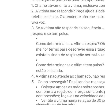
1. Chame ativamente a vítima, inclusive com
2. A vítima não responde? Peça ajuda! Pode
telefone celular. O atendente oferece instr
viva voz.
3. Se a vítima não responde na sequência –
respira e se tem pulso.
Como determinar se a vítima respira? Obs
melhor termo para descrever essa situaç
existem sinais de respiração normal ou e
Como determinar se a vítima tem pulso? C
estão pulsando.
4. A vítima não atende ao chamado, não res
5. Como prosseguir? Realizando a massag
Coloque ambas as mãos sobrepostas sob
comprima a região com força suficiente p
compressões; faça-as na velocidade de
Ventile a vítima numa relação de 30 
dispositivos de barreira.