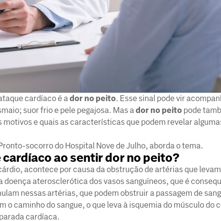
ataque cardíaco é a
dor no peito
. Esse sinal pode vir acompa
smaio; suor frio e pele pegajosa. Mas a
dor no peito
pode tamb
 motivos e quais as características que podem revelar algum
Pronto-socorro do Hospital Nove de Julho, aborda o tema.
cardíaco ao sentir dor no peito?
cárdio, acontece por causa da obstrução de artérias que leva
 a doença aterosclerótica dos vasos sanguíneos, que é conseq
ulam nessas artérias, que podem obstruir a passagem de sang
 o caminho do sangue, o que leva à isquemia do músculo do 
 parada cardíaca.