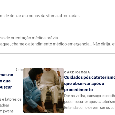
 de deixar as roupas da vítima afrouxadas.
o de orientação médica prévia.
taque, chame o atendimento médico emergencial. Não dirija, e
5
min
CARDIOLOGIA
emas no
Cuidados pós cateterismo
 o que
que observar após o
buscar
procedimento
Dor na virilha, cansaço e sensib
 e fatores de
podem ocorrer após cateterism
cadear
Entenda como devem ser os cu
m jovens
no pós-procedimento.