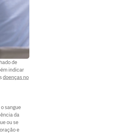
nhado de
ém indicar
as
doenças no
m o sangue
uência da
ue ou se
coração e