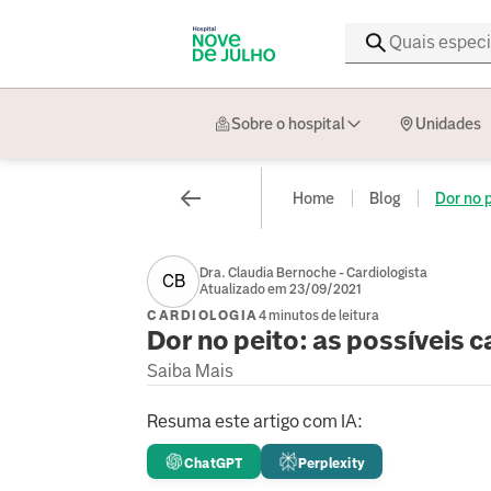
Sobre o hospital
Unidades
Home
Blog
Dor no p
Dra. Claudia Bernoche - Cardiologista
CB
Atualizado em 23/09/2021
CARDIOLOGIA
4 minutos de leitura
Dor no peito: as possíveis 
Saiba Mais
Resuma este artigo com IA:
ChatGPT
Perplexity