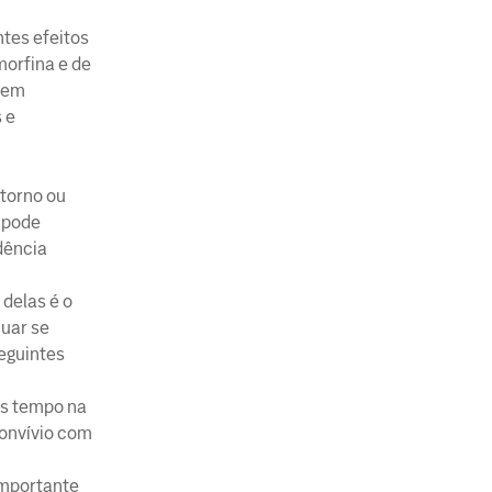
tes efeitos
morfina e de
erem
 e
torno ou
e pode
dência
delas é o
nuar se
seguintes
is tempo na
convívio com
importante