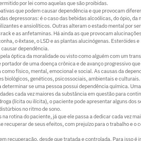
permitido por lei como aquelas que são proibidas.
coativas que podem causar dependência e que provocam diferen
as depressoras: é o caso das bebidas alcoólicas, do ópio, da 
izantes e ansiolíticos. Outras alteram o estado mental por s
crack e as anfetaminas. Há ainda as que provocam alucinações
nha, o êxtase, o LSD e as plantas alucinógenas. Esteróides e
m causar dependência.
 pela óptica da moralidade ou visto como alguém com um trans
de portador de uma doença crônica e de avanço progressivo qu
 como físico, mental, emocional e social. As causas da depen
s biológicos, genéticos, psicossociais, ambientais e culturais.
 a determinar se uma pessoa possui dependência química. Uma 
tidades cada vez maiores da substância em questão para conti
oga (lícita ou ilícita), o paciente pode apresentar alguns dos 
distúrbios no ritmo de sono.
na rotina do paciente, já que ele passa a dedicar cada vez ma
se recuperar de seus efeitos, com prejuízo para o trabalho e o 
m recuperação, desde que tratada e controlada. Para isso é 