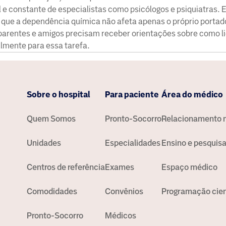
 e constante de especialistas como psicólogos e psiquiatras. 
 que a dependência química não afeta apenas o próprio portad
 parentes e amigos precisam receber orientações sobre como l
lmente para essa tarefa.
Sobre o hospital
Para paciente
Área do médico
Quem Somos
Pronto-Socorro
Relacionamento 
Unidades
Especialidades
Ensino e pesquis
Centros de referência
Exames
Espaço médico
Comodidades
Convênios
Programação cien
Pronto-Socorro
Médicos