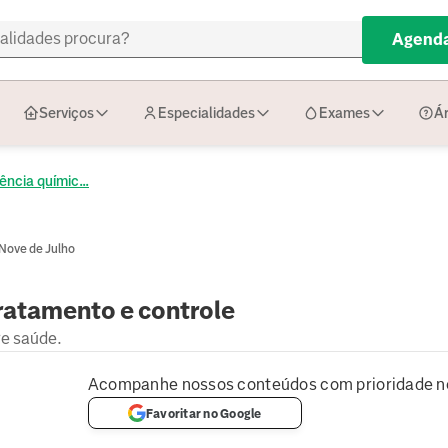
Agenda
Serviços
Especialidades
Exames
Ár
ncia químic...
 Nove de Julho
ratamento e controle
re saúde.
Acompanhe nossos conteúdos com prioridade n
Favoritar no Google