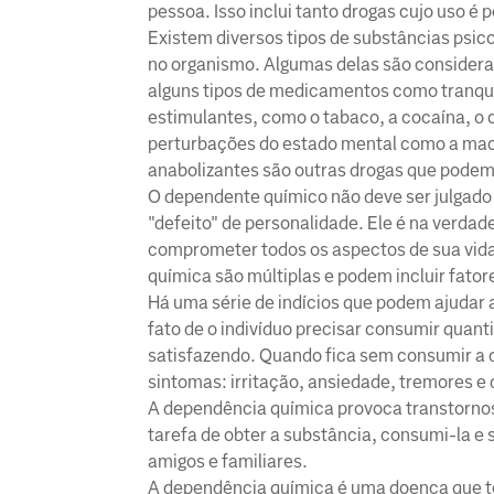
pessoa. Isso inclui tanto drogas cujo uso é 
Existem diversos tipos de substâncias psi
no organismo. Algumas delas são considerad
alguns tipos de medicamentos como tranquil
estimulantes, como o tabaco, a cocaína, o 
perturbações do estado mental como a maco
anabolizantes são outras drogas que pode
O dependente químico não deve ser julgado
"defeito" de personalidade. Ele é na verda
comprometer todos os aspectos de sua vida
química são múltiplas e podem incluir fatore
Há uma série de indícios que podem ajudar
fato de o indivíduo precisar consumir quan
satisfazendo. Quando fica sem consumir a dr
sintomas: irritação, ansiedade, tremores e 
A dependência química provoca transtornos 
tarefa de obter a substância, consumi-la e 
amigos e familiares.
A dependência química é uma doença que te