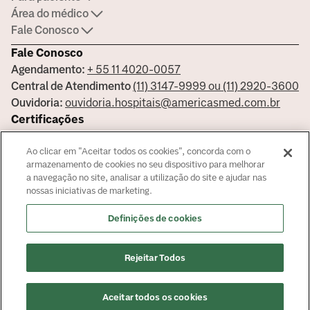
Área do médico
Fale Conosco
Fale Conosco
Agendamento:
+ 55 11 4020-0057
Central de Atendimento
(11) 3147-9999 ou (11) 2920-3600
Ouvidoria:
ouvidoria.hospitais@americasmed.com.br
Certificações
Ao clicar em "Aceitar todos os cookies", concorda com o
armazenamento de cookies no seu dispositivo para melhorar
a navegação no site, analisar a utilização do site e ajudar nas
Saiba mais sobre nossas certificações
nossas iniciativas de marketing.
Responsável Técnico Bela Vista Dr. José Armando Cortez - CRM:
Definições de cookies
144681 - Responsável Técnico Alphaville Dra. Ana Carolina Giorgi
Martin - CRM 239045
© Copyright
2026
Rejeitar Todos
Aceitar todos os cookies
Agendar Consulta