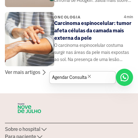
Linfoma de Hodgkin. Saiba mais sobre
os sinais que ele pode indicar
4
min
ONCOLOGIA
Carcinoma espinocelular: tumor
afeta células da camada mais
externa da pele
O carcinoma espinocelular costuma
surgir nas áreas da pele mais expostas
ao sol. Na presença de uma lesão
suspeita, é fundamental consultar um
Ver mais artigos
dermatologista
Agendar Consulta
Sobre o hospital
Para paciente