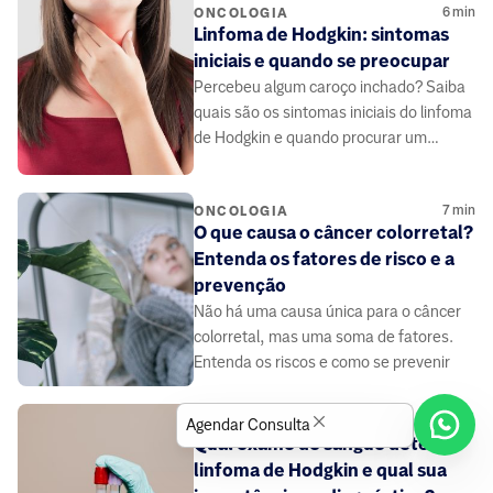
6
min
ONCOLOGIA
Linfoma de Hodgkin: sintomas
iniciais e quando se preocupar
Percebeu algum caroço inchado? Saiba
quais são os sintomas iniciais do linfoma
de Hodgkin e quando procurar um
médico
7
min
ONCOLOGIA
O que causa o câncer colorretal?
Entenda os fatores de risco e a
prevenção
Não há uma causa única para o câncer
colorretal, mas uma soma de fatores.
Entenda os riscos e como se prevenir
6
min
ONCOLOGIA
Agendar Consulta
Qual exame de sangue detecta
linfoma de Hodgkin e qual sua