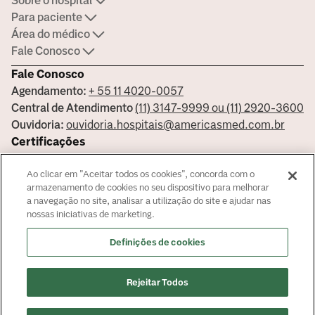
Sobre o hospital
Para paciente
Área do médico
Fale Conosco
Fale Conosco
Agendamento:
+ 55 11 4020-0057
Central de Atendimento
(11) 3147-9999 ou (11) 2920-3600
Ouvidoria:
ouvidoria.hospitais@americasmed.com.br
Certificações
Ao clicar em "Aceitar todos os cookies", concorda com o
armazenamento de cookies no seu dispositivo para melhorar
a navegação no site, analisar a utilização do site e ajudar nas
Saiba mais sobre nossas certificações
nossas iniciativas de marketing.
Responsável Técnico Bela Vista Dr. José Armando Cortez - CRM:
Definições de cookies
144681 - Responsável Técnico Alphaville Dra. Ana Carolina Giorgi
Martin - CRM 239045
© Copyright
2026
Rejeitar Todos