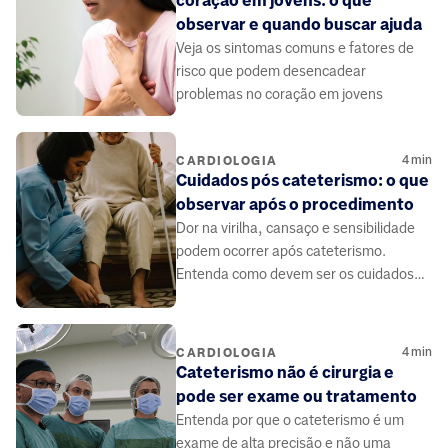
coração em jovens: o que
observar e quando buscar ajuda
Veja os sintomas comuns e fatores de
risco que podem desencadear
problemas no coração em jovens
4
min
CARDIOLOGIA
Cuidados pós cateterismo: o que
observar após o procedimento
Dor na virilha, cansaço e sensibilidade
podem ocorrer após cateterismo.
Entenda como devem ser os cuidados
no pós-procedimento.
4
min
CARDIOLOGIA
Cateterismo não é cirurgia e
pode ser exame ou tratamento
Entenda por que o cateterismo é um
exame de alta precisão e não uma