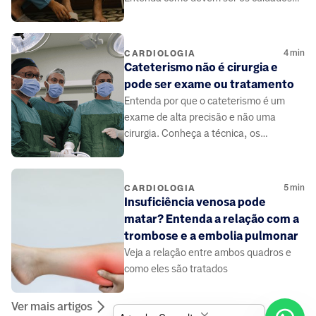
no pós-procedimento.
4
min
CARDIOLOGIA
Cateterismo não é cirurgia e
pode ser exame ou tratamento
Entenda por que o cateterismo é um
exame de alta precisão e não uma
cirurgia. Conheça a técnica, os
benefícios e como ele salva vidas de
forma segura.
5
min
CARDIOLOGIA
Insuficiência venosa pode
matar? Entenda a relação com a
trombose e a embolia pulmonar
Veja a relação entre ambos quadros e
como eles são tratados
Ver mais artigos