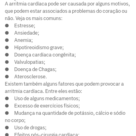
A arritmia cardíaca pode ser causada por alguns motivos,
que podem estar associados a problemas do coração ou
não. Veja os mais comuns:
● Estresse;
● Ansiedade;
● Anemia;
● Hipotireoidismo grave;
● Doença cardíaca congênita;
● Valvulopatias;
● Doença de Chagas;
● Aterosclerose.
Existem também alguns fatores que podem provocar a
arritmia cardíaca. Entre eles estão:
● Uso de alguns medicamentos;
● Excesso de exercícios físicos;
● Mudança na quantidade de potássio, cálcio e sódio
no corpo;
● Uso de drogas;
● Efeitos pós-cirurgia cardíaca;